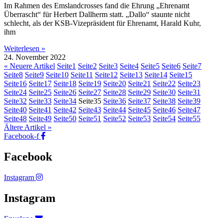
Im Rahmen des Emslandcrosses fand die Ehrung „Ehrenamt
Überrascht“ für Herbert Dallherm statt. „Dallo“ staunte nicht
schlecht, als der KSB-Vizepräsident für Ehrenamt, Harald Kuhr,
ihm
Weiterlesen »
24. November 2022
« Neuere Artikel
Seite
1
Seite
2
Seite
3
Seite
4
Seite
5
Seite
6
Seite
7
Seite
8
Seite
9
Seite
10
Seite
11
Seite
12
Seite
13
Seite
14
Seite
15
Seite
16
Seite
17
Seite
18
Seite
19
Seite
20
Seite
21
Seite
22
Seite
23
Seite
24
Seite
25
Seite
26
Seite
27
Seite
28
Seite
29
Seite
30
Seite
31
Seite
32
Seite
33
Seite
34
Seite
35
Seite
36
Seite
37
Seite
38
Seite
39
Seite
40
Seite
41
Seite
42
Seite
43
Seite
44
Seite
45
Seite
46
Seite
47
Seite
48
Seite
49
Seite
50
Seite
51
Seite
52
Seite
53
Seite
54
Seite
55
Ältere Artikel »
Facebook-f
Facebook
Instagram
Instagram