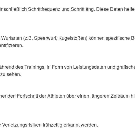
nschließlich Schrittfrequenz und Schrittläng.
Diese Daten helfen
 Wurfarten (z.B. Speerwurf, Kugelstoßen)
können spezifische
B
tifizieren.
während des Trainings
, in Form von Leistungsdaten und grafisch
 zu sehen.
er den Fortschritt der Athleten über
einen längeren Zeitraum
h
erletzungsrisiken frühzeitig erkannt werden.