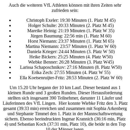
Auch die weiteren VfL Athleten können mit ihren Zeiten sehr
zufrieden sein:
Christoph Exeler: 19:30 Minuten (1. Platz M 45)
Holger Schulte: 20:33 Minuten (2. Platz M 45)
Mareike Heinig: 21:19 Minuten (1. Platz W 35)
Jürgen Baumung: 22:56 min (1. Platz M 60)
Horst Niemann: 23:37 Minuten (1. Platz M 65)
Martina Niemann: 23:57 Minuten (1. Platz W 60)
Daniela Krieger: 24:44 Minuten (3. Platz W 50)
Heike Bickers: 25:25 Minuten (4. Platz W50)
Wiebke Benner: 26:28 Minuten (3. Platz W45)
Larissa Schaposchnikov: 27:16 Minuten (8. Platz W50)
Erika Zech: 27:55 Minuten (4. Platz W 55)
Ella Koetsenruijter-Fritz: 28:53 Minuten (2. Platz W 60)
Um 15.20 Uhr begann der 10 km Lauf. Dieser bestand aus 1
kleinen Runde und 3 großen Runden. Dieser Herausforderung
stellten sich insgesamt 390 Teilnehmer, darunter 11 Läufer und
Läuferinnen des VfL Lingen. Hier konnte Wiebke Fritz den 3. Platz
gesamt (39:33 min) erreichen und zusammen mit Sophia Arkenberg
und Stephanie Timmel den 1. Platz in der Mannschaftswertung
sichern. Ebenso beeindruckten Ingmar Krannich (36:16 min, Platz
4) und Sebastian Koch (37:31 min, Platz 10), die beide in den Top
10 der Männer lagen.