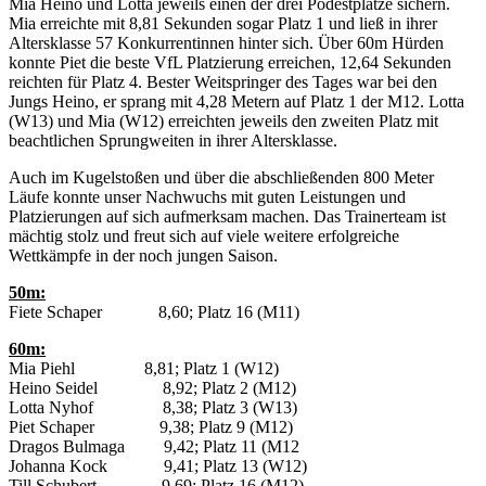
Mia Heino und Lotta jeweils einen der drei Podestplätze sichern.
Mia erreichte mit 8,81 Sekunden sogar Platz 1 und ließ in ihrer
Altersklasse 57 Konkurrentinnen hinter sich. Über 60m Hürden
konnte Piet die beste VfL Platzierung erreichen, 12,64 Sekunden
reichten für Platz 4. Bester Weitspringer des Tages war bei den
Jungs Heino, er sprang mit 4,28 Metern auf Platz 1 der M12. Lotta
(W13) und Mia (W12) erreichten jeweils den zweiten Platz mit
beachtlichen Sprungweiten in ihrer Altersklasse.
Auch im Kugelstoßen und über die abschließenden 800 Meter
Läufe konnte unser Nachwuchs mit guten Leistungen und
Platzierungen auf sich aufmerksam machen. Das Trainerteam ist
mächtig stolz und freut sich auf viele weitere erfolgreiche
Wettkämpfe in der noch jungen Saison.
50m:
Fiete Schaper 8,60; Platz 16 (M11)
60m:
Mia Piehl 8,81; Platz 1 (W12)
Heino Seidel 8,92; Platz 2 (M12)
Lotta Nyhof 8,38; Platz 3 (W13)
Piet Schaper 9,38; Platz 9 (M12)
Dragos Bulmaga 9,42; Platz 11 (M12
Johanna Kock 9,41; Platz 13 (W12)
Till Schubert 9,69; Platz 16 (M12)