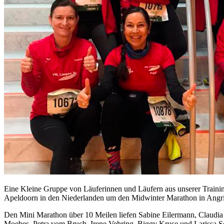
Eine Kleine Gruppe von Läuferinnen und Läufern aus unserer Train
Apeldoorn in den Niederlanden um den Midwinter Marathon in Angri
Den Mini Marathon über 10 Meilen liefen Sabine Eilermann, Claudi
Moebes, Petra vom Bruch, Irene Vehring, Biggy Kruse und Larissa Sc