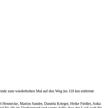
nde zum wiederholten Mal auf den Weg ins 110 km entfernte
 Hennecke, Marion Sander, Daniela Krieger, Heike Fiedler, Anka
für alle im Vordergrund und sorgte dafür, dass der Lauf auch für