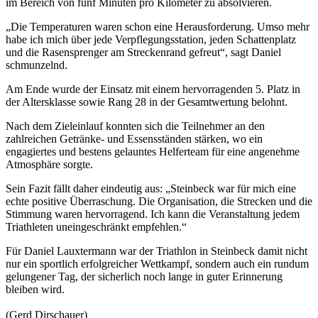
im Bereich von fünf Minuten pro Kilometer zu absolvieren.
„Die Temperaturen waren schon eine Herausforderung. Umso mehr
habe ich mich über jede Verpflegungsstation, jeden Schattenplatz
und die Rasensprenger am Streckenrand gefreut“, sagt Daniel
schmunzelnd.
Am Ende wurde der Einsatz mit einem hervorragenden 5. Platz in
der Altersklasse sowie Rang 28 in der Gesamtwertung belohnt.
Nach dem Zieleinlauf konnten sich die Teilnehmer an den
zahlreichen Getränke- und Essensständen stärken, wo ein
engagiertes und bestens gelauntes Helferteam für eine angenehme
Atmosphäre sorgte.
Sein Fazit fällt daher eindeutig aus: „Steinbeck war für mich eine
echte positive Überraschung. Die Organisation, die Strecken und die
Stimmung waren hervorragend. Ich kann die Veranstaltung jedem
Triathleten uneingeschränkt empfehlen.“
Für Daniel Lauxtermann war der Triathlon in Steinbeck damit nicht
nur ein sportlich erfolgreicher Wettkampf, sondern auch ein rundum
gelungener Tag, der sicherlich noch lange in guter Erinnerung
bleiben wird.
(Gerd Dirschauer)